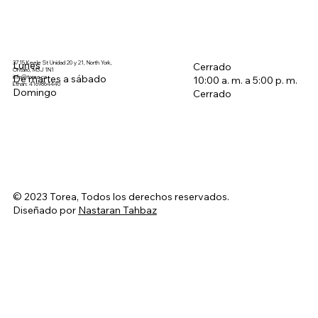
3715 Keele St Unidad 20 y 21, North York,
Lunes
Cerrado
Ontario, M3J 1N1
De martes a sábado
info@torea.ca
10:00 a. m. a 5:00 p. m.
Ethan: 4169864440
Domingo
Cerrado
© 2023 Torea, Todos los derechos reservados.
Diseñado por
Nastaran Tahbaz