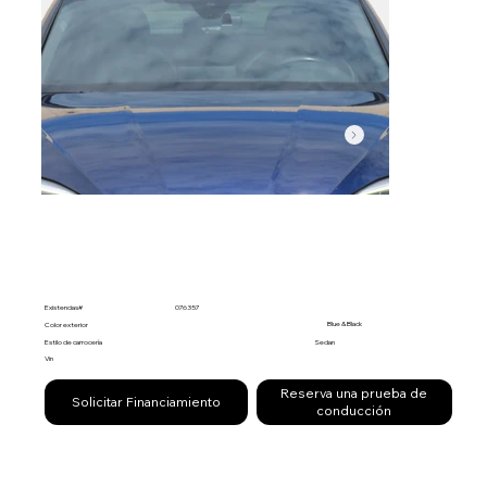
Existencias#
076357
Blue & Black
Color exterior
Estilo de carrocería
Sedan
Vin
Reserva una prueba de
Solicitar Financiamiento
conducción