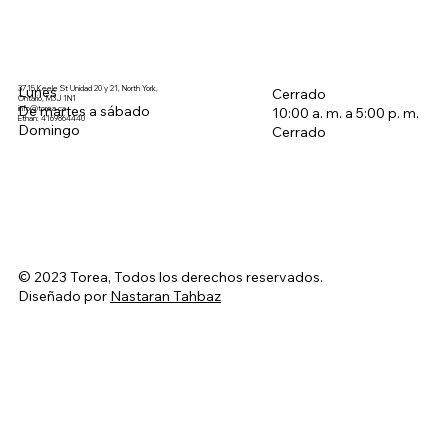
3715 Keele St Unidad 20 y 21, North York,
Lunes
Cerrado
Ontario, M3J 1N1
De martes a sábado
info@torea.ca
10:00 a. m. a 5:00 p. m.
Ethan: 4169864440
Domingo
Cerrado
© 2023 Torea, Todos los derechos reservados.
Diseñado por
Nastaran Tahbaz