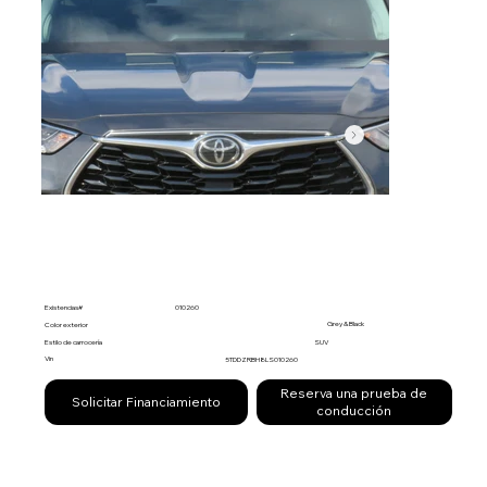
Existencias#
010260
Grey & Black
Color exterior
Estilo de carrocería
SUV
Vin
5TDDZRBH8LS010260
Reserva una prueba de
Solicitar Financiamiento
conducción