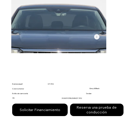
Existencias#
073112
Grey & Black
Color exterior
Estilo de carrocería
Sedan
Vin
3VWE57BU0MM073112
Reserva una prueba de
Solicitar Financiamiento
conducción