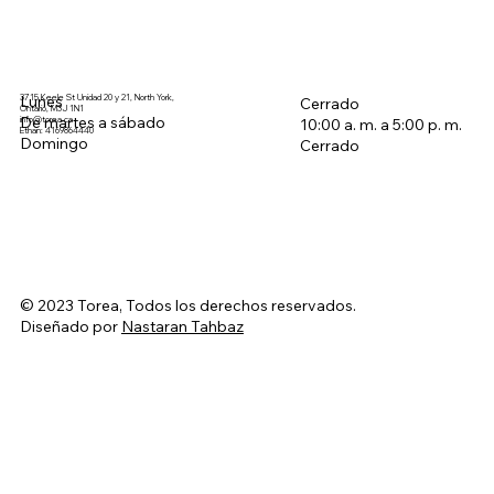
3715 Keele St Unidad 20 y 21, North York,
Lunes
Cerrado
Ontario, M3J 1N1
De martes a sábado
info@torea.ca
10:00 a. m. a 5:00 p. m.
Ethan: 4169864440
Domingo
Cerrado
© 2023 Torea, Todos los derechos reservados.
Diseñado por
Nastaran Tahbaz