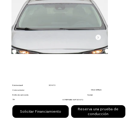
Existencias#
301470
Silver & Black
Color exterior
Estilo de carrocería
Sedan
Vin
5YFBPMBE4NP301470
Reserva una prueba de
Solicitar Financiamiento
conducción