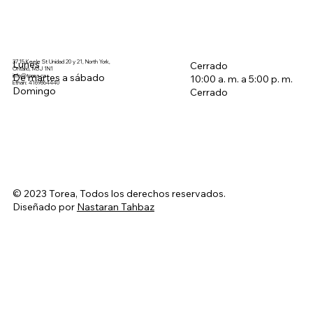
3715 Keele St Unidad 20 y 21, North York,
Lunes
Cerrado
Ontario, M3J 1N1
De martes a sábado
info@torea.ca
10:00 a. m. a 5:00 p. m.
Ethan: 4169864440
Domingo
Cerrado
© 2023 Torea, Todos los derechos reservados.
Diseñado por
Nastaran Tahbaz