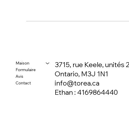
Maison
3715, rue Keele, unités 2
Formulaire
Ontario, M3J 1N1
Avis
info@torea.ca
Contact
Ethan : 4169864440