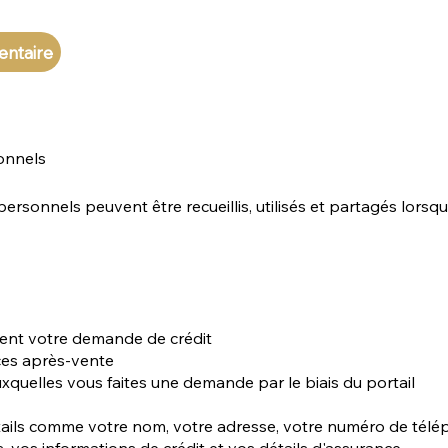
entaire
onnels
sonnels peuvent être recueillis, utilisés et partagés lorsq
inent votre demande de crédit
ices après-vente
uxquelles vous faites une demande par le biais du portail
ls comme votre nom, votre adresse, votre numéro de téléph
 vos informations de crédit et vos détails d'assurance.