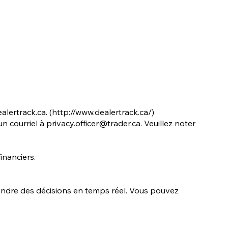
alertrack.ca
. (
http://www.dealertrack.ca/)
un courriel à
privacy.officer@trader.ca
. Veuillez noter
inanciers.
endre des décisions en temps réel. Vous pouvez