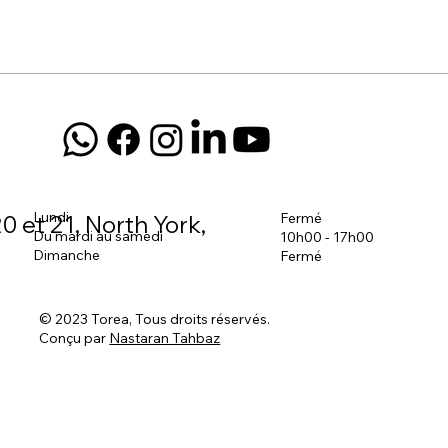
Lundi
Fermé
0 et 21, North York,
Du mardi au samedi
10h00 - 17h00
Dimanche
Fermé
© 2023 Torea, Tous droits réservés.
Conçu par
Nastaran Tahbaz