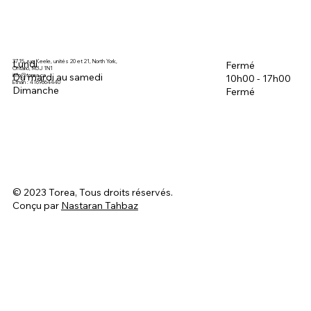
3715, rue Keele, unités 20 et 21, North York,
Lundi
Fermé
Ontario, M3J 1N1
Du mardi au samedi
info@torea.ca
10h00 - 17h00
Ethan : 4169864440
Dimanche
Fermé
© 2023 Torea, Tous droits réservés.
Conçu par
Nastaran Tahbaz