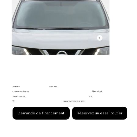
Action#
837205
Blanc et noir
Couleur extérieure
Style corporel
SUV
Vin
5N1AT2MV2GC837205
Demande de financement
Réservez un essai routier