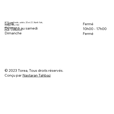
3715, rue Keele, unités 20 et 21, North York,
Lundi
Fermé
Ontario, M3J 1N1
Du mardi au samedi
info@torea.ca
10h00 - 17h00
Ethan : 4169864440
Dimanche
Fermé
© 2023 Torea, Tous droits réservés.
Conçu par
Nastaran Tahbaz