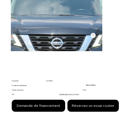
Action#
643019
Black & Black
Couleur extérieure
Style corporel
SUV
Vin
5N1DR2MM4HC643019
Demande de financement
Réservez un essai routier