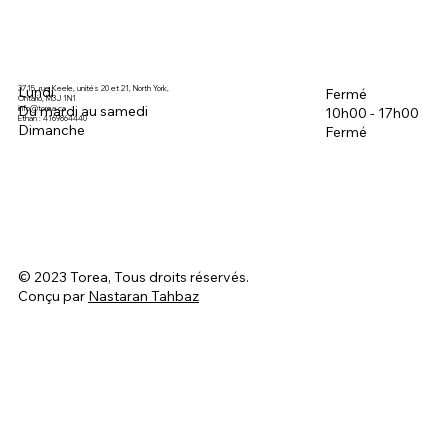
3715, rue Keele, unités 20 et 21, North York,
Lundi
Fermé
Ontario, M3J 1N1
Du mardi au samedi
info@torea.ca
10h00 - 17h00
Ethan : 4169864440
Dimanche
Fermé
© 2023 Torea, Tous droits réservés.
Conçu par
Nastaran Tahbaz