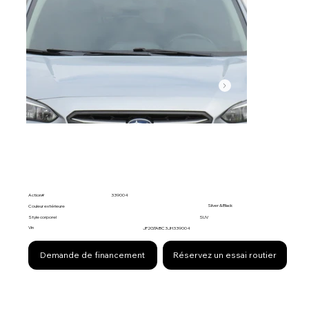
Action#
339004
Silver & Black
Couleur extérieure
Style corporel
SUV
Vin
JF2GTABC3JH339004
Demande de financement
Réservez un essai routier