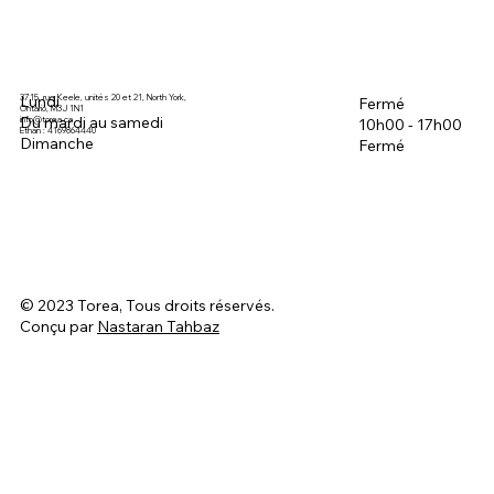
3715, rue Keele, unités 20 et 21, North York,
Lundi
Fermé
Ontario, M3J 1N1
Du mardi au samedi
info@torea.ca
10h00 - 17h00
Ethan : 4169864440
Dimanche
Fermé
© 2023 Torea, Tous droits réservés.
Conçu par
Nastaran Tahbaz