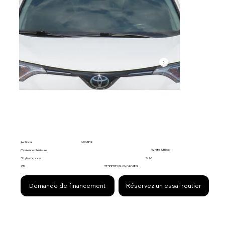
Action#
696189
White & Black
Couleur extérieure
Style corporel
SUV
Vin
2T3BFREV9JW696189
Demande de financement
Réservez un essai routier