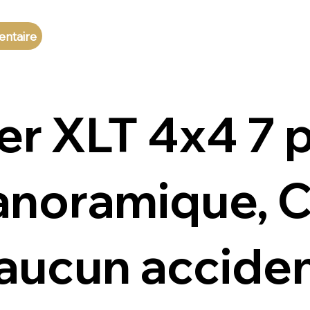
entaire
er XLT 4x4 7 
panoramique, C
 aucun accide