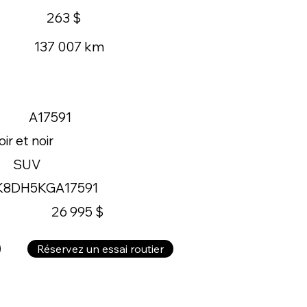
263 $
137 007 km
A17591
ir et noir
SUV
K8DH5KGA17591
26 995 $
Réservez un essai routier