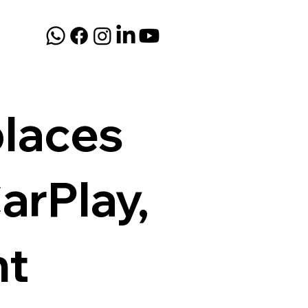
places
arPlay,
nt