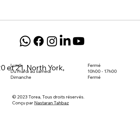
Lundi
Fermé
0 et 21, North York,
Du mardi au samedi
10h00 - 17h00
Dimanche
Fermé
© 2023 Torea, Tous droits réservés.
Conçu par
Nastaran Tahbaz