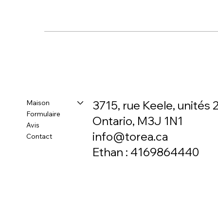
Maison
3715, rue Keele, unités 2
Formulaire
Ontario, M3J 1N1
Avis
info@torea.ca
Contact
Ethan : 4169864440