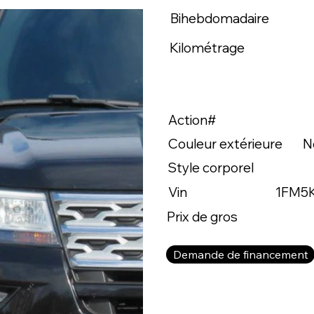
Bihebdomadaire
Kilométrage
Action#
Couleur extérieure
No
Style corporel
Vin
1FM5
Prix de gros
Demande de financement