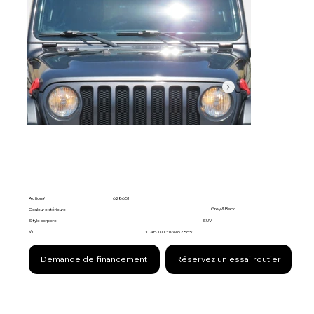
Action#
628651
Grey & Black
Couleur extérieure
Style corporel
SUV
Vin
1C4HJXDG1KW628651
Demande de financement
Réservez un essai routier