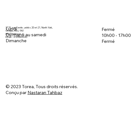
3715, rue Keele, unités 20 et 21, North York,
Lundi
Fermé
Ontario, M3J 1N1
Du mardi au samedi
info@torea.ca
10h00 - 17h00
Ethan : 4169864440
Dimanche
Fermé
© 2023 Torea, Tous droits réservés.
Conçu par
Nastaran Tahbaz