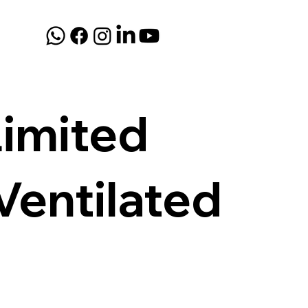
Limited
entilated