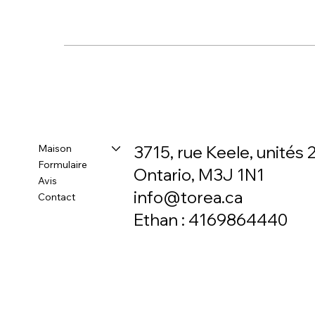
Maison
3715, rue Keele, unités 2
Formulaire
Ontario, M3J 1N1
Avis
info@torea.ca
Contact
Ethan : 4169864440