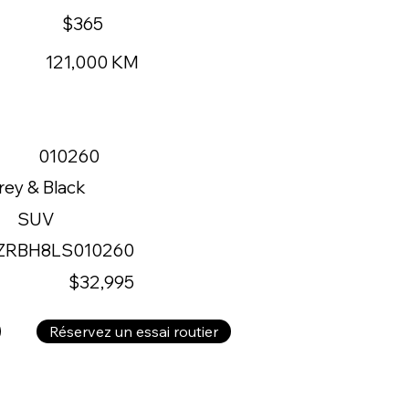
$365
121,000 KM
010260
rey & Black
SUV
ZRBH8LS010260
$32,995
Réservez un essai routier