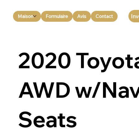
Inv
Maison
Formulaire
Avis
Contact
2020 Toyota
AWD w/Navi
Seats