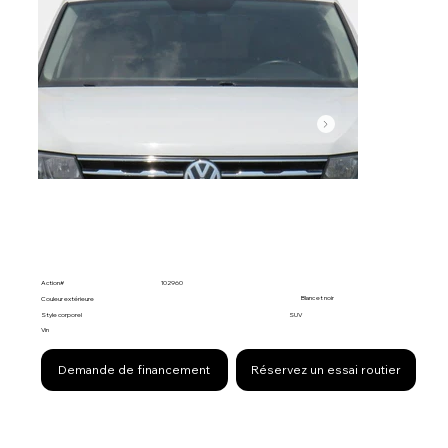
Action#
102960
Blanc et noir
Couleur extérieure
Style corporel
SUV
Vin
Demande de financement
Réservez un essai routier