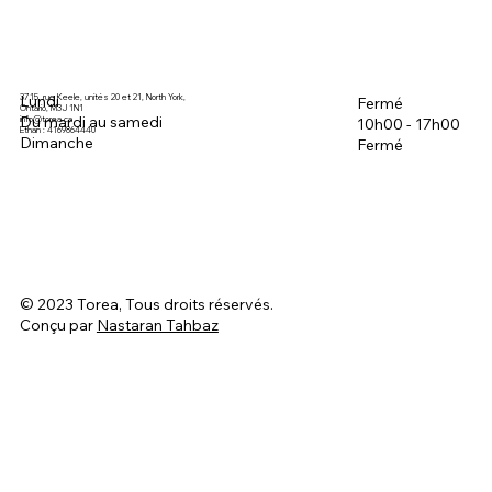
3715, rue Keele, unités 20 et 21, North York,
Lundi
Fermé
Ontario, M3J 1N1
Du mardi au samedi
info@torea.ca
10h00 - 17h00
Ethan : 4169864440
Dimanche
Fermé
© 2023 Torea, Tous droits réservés.
Conçu par
Nastaran Tahbaz