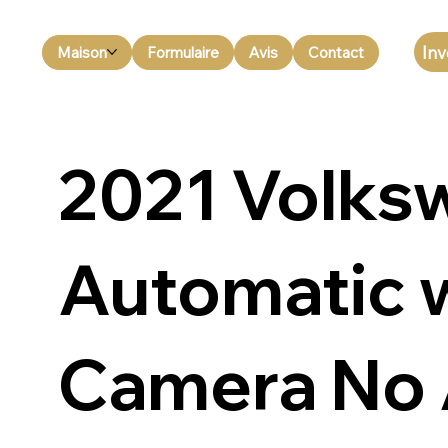
Inv
Maison
Formulaire
Avis
Contact
2021 Volksw
Automatic w
Camera No 