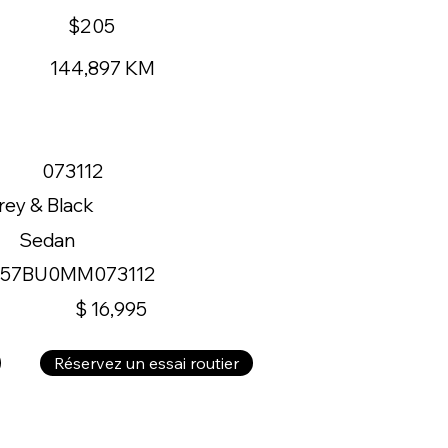
$205
144,897 KM
073112
rey & Black
Sedan
57BU0MM073112
$ 16,995
Réservez un essai routier