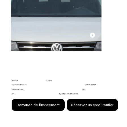
Action#
133552
White & Black
Couleur extérieure
Style corporel
SUV
Vin
3VV2B7AX6MM133552
Demande de financement
Réservez un essai routier