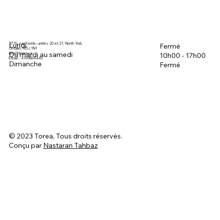
3715, rue Keele, unités 20 et 21, North York,
Lundi
Fermé
Ontario, M3J 1N1
Du mardi au samedi
info@torea.ca
10h00 - 17h00
Ethan : 4169864440
Dimanche
Fermé
© 2023 Torea, Tous droits réservés.
Conçu par
Nastaran Tahbaz