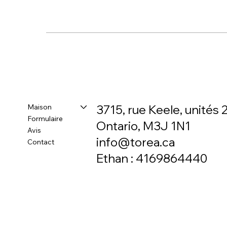
Maison
3715, rue Keele, unités 2
Formulaire
Ontario, M3J 1N1
Avis
info@torea.ca
Contact
Ethan : 4169864440