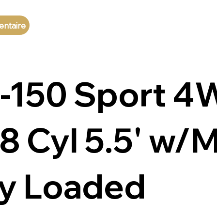
entaire
F-150 Sport 
8 Cyl 5.5' w
ly Loaded