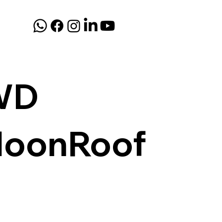
4WD
/MoonRoof