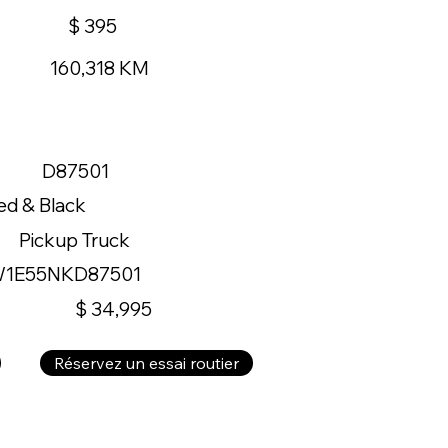
$ 395
160,318 KM
D87501
ed & Black
Pickup Truck
W1E55NKD87501
$ 34,995
Réservez un essai routier