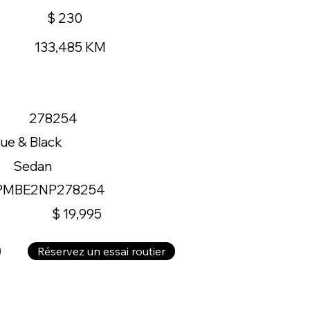
$ 230
133,485 KM
278254
lue & Black
Sedan
PMBE2NP278254
$ 19,995
Réservez un essai routier