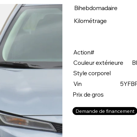
Bihebdomadaire
Kilométrage
Action#
Couleur extérieure
B
Style corporel
Vin
5YFB
Prix de gros
Demande de financement