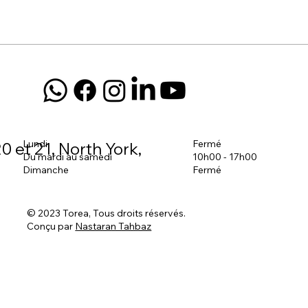
Lundi
Fermé
0 et 21, North York,
Du mardi au samedi
10h00 - 17h00
Dimanche
Fermé
© 2023 Torea, Tous droits réservés.
Conçu par
Nastaran Tahbaz