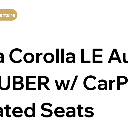
entaire
 Corolla LE A
r UBER w/ CarP
ted Seats