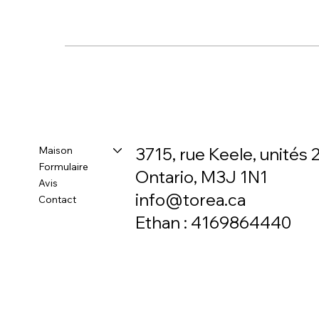
Maison
3715, rue Keele, unités 2
Formulaire
Ontario, M3J 1N1
Avis
info@torea.ca
Contact
Ethan : 4169864440