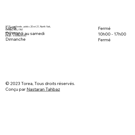
3715, rue Keele, unités 20 et 21, North York,
Lundi
Fermé
Ontario, M3J 1N1
Du mardi au samedi
info@torea.ca
10h00 - 17h00
Ethan : 4169864440
Dimanche
Fermé
© 2023 Torea, Tous droits réservés.
Conçu par
Nastaran Tahbaz