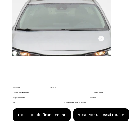
Action#
301470
Silver & Black
Couleur extérieure
Style corporel
Sedan
Vin
5YFBPMBE4NP301470
Demande de financement
Réservez un essai routier