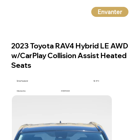
Envanter
2023 Toyota RAV4 Hybrid LE AWD
w/CarPlay Collision Assist Heated
Seats
İki haftada bir
$ 370
Kilometre
49,195 KM