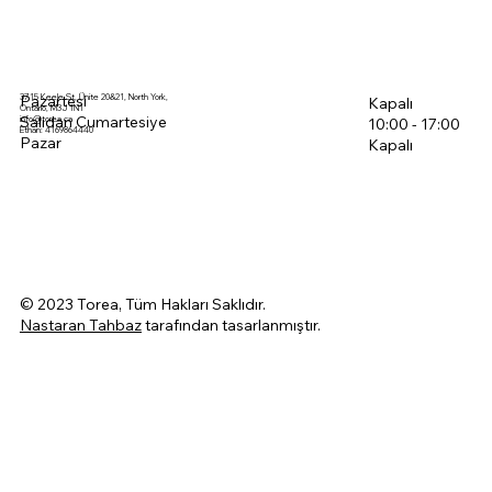
3715 Keele St, Ünite 20&21, North York,
Pazartesi
Kapalı
Ontario, M3J 1N1
Salıdan Cumartesiye
info@torea.ca
10:00 - 17:00
Ethan: 4169864440
Pazar
Kapalı
© 2023 Torea, Tüm Hakları Saklıdır.
Nastaran Tahbaz
tarafından tasarlanmıştır.