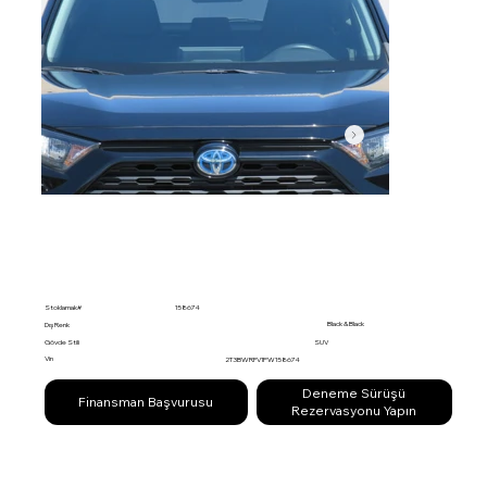
Stoklamak#
158674
Black & Black
Dış Renk
Gövde Stili
SUV
Vin
2T3BWRFV1PW158674
Deneme Sürüşü
Finansman Başvurusu
Rezervasyonu Yapın