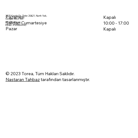
3715 Keele St, Ünite 20&21, North York,
Pazartesi
Kapalı
Ontario, M3J 1N1
Salıdan Cumartesiye
info@torea.ca
10:00 - 17:00
Ethan: 4169864440
Pazar
Kapalı
© 2023 Torea, Tüm Hakları Saklıdır.
Nastaran Tahbaz
tarafından tasarlanmıştır.