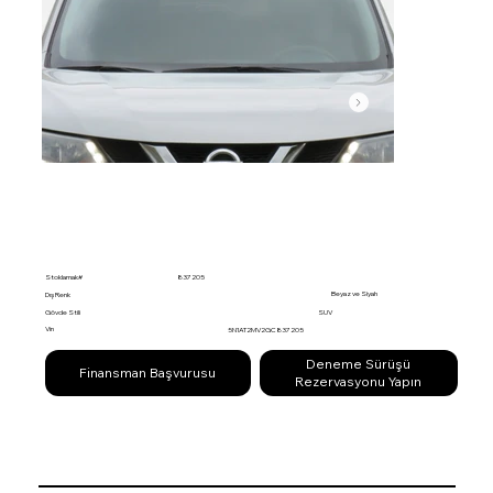
Stoklamak#
837205
Beyaz ve Siyah
Dış Renk
Gövde Stili
SUV
Vin
5N1AT2MV2GC837205
Deneme Sürüşü
Finansman Başvurusu
Rezervasyonu Yapın