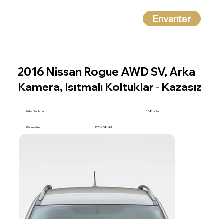
Envanter
2016 Nissan Rogue AWD SV, Arka
Kamera, Isıtmalı Koltuklar - Kazasız
İki haftada bir
188 dolar
Kilometre
122.408 KM