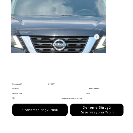
Stoklamak#
643019
Black & Black
Dış Renk
Gövde Stili
SUV
Vin
5N1DR2MM4HC643019
Deneme Sürüşü
Finansman Başvurusu
Rezervasyonu Yapın