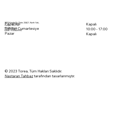
3715 Keele St, Ünite 20&21, North York,
Pazartesi
Kapalı
Ontario, M3J 1N1
Salıdan Cumartesiye
info@torea.ca
10:00 - 17:00
Ethan: 4169864440
Pazar
Kapalı
© 2023 Torea, Tüm Hakları Saklıdır.
Nastaran Tahbaz
tarafından tasarlanmıştır.