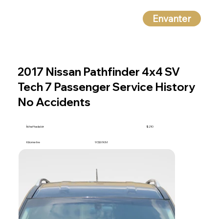
Envanter
2017 Nissan Pathfinder 4x4 SV
Tech 7 Passenger Service History
No Accidents
İki haftada bir
$210
Kilometre
93,161 KM