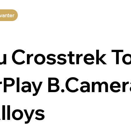
vanter
 Crosstrek T
Play B.Camer
lloys