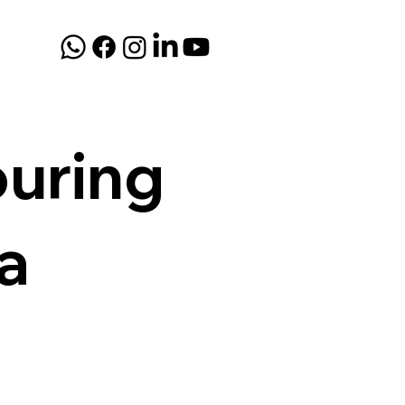
ouring
a