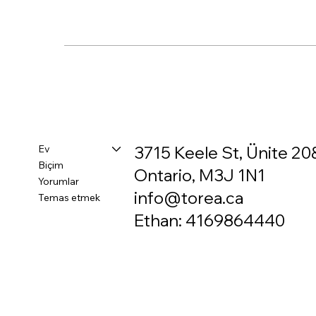
Ev
3715 Keele St, Ünite 20
Biçim
Ontario, M3J 1N1
Yorumlar
info@torea.ca
Temas etmek
Ethan: 4169864440