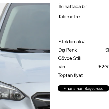
İki haftada bir
Kilometre
Stoklamak#
Dış Renk
S
Gövde Stili
Vin
JF2G
Toptan fiyat
Finansman Başvurusu