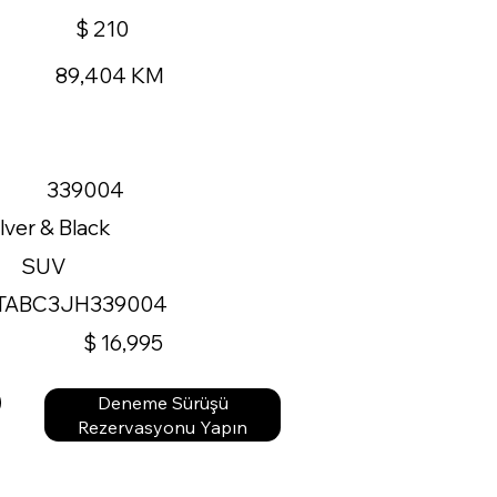
$ 210
89,404 KM
339004
ilver & Black
SUV
TABC3JH339004
$ 16,995
Deneme Sürüşü
Rezervasyonu Yapın