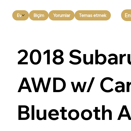
En
Ev
Biçim
Yorumlar
Temas etmek
2018 Subaru
AWD w/ Car
Bluetooth A