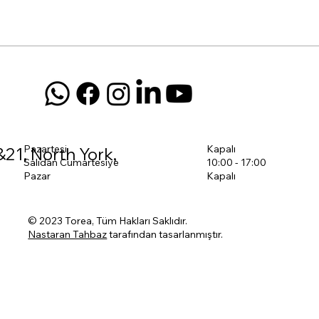
Pazartesi
Kapalı
&21, North York,
Salıdan Cumartesiye
10:00 - 17:00
Pazar
Kapalı
© 2023 Torea, Tüm Hakları Saklıdır.
Nastaran Tahbaz
tarafından tasarlanmıştır.