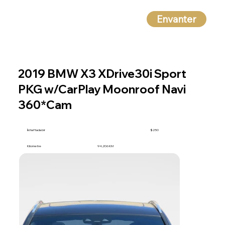
Envanter
2019 BMW X3 XDrive30i Sport
PKG w/CarPlay Moonroof Navi
360*Cam
İki haftada bir
$250
Kilometre
94,206 KM