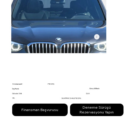
Stoklamak#
P81376
Grey & Black
Dış Renk
Gövde Stili
SUV
Vin
5UXTR9C54KLP81376
Deneme Sürüşü
Finansman Başvurusu
Rezervasyonu Yapın