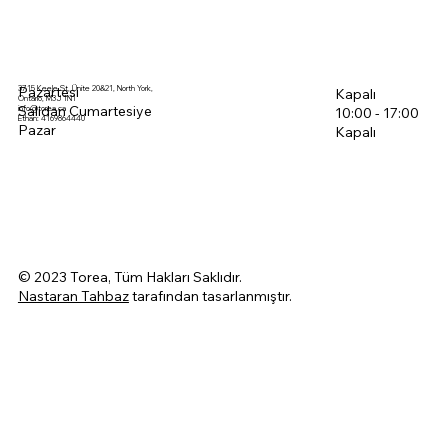
3715 Keele St, Ünite 20&21, North York,
Pazartesi
Kapalı
Ontario, M3J 1N1
Salıdan Cumartesiye
info@torea.ca
10:00 - 17:00
Ethan: 4169864440
Pazar
Kapalı
© 2023 Torea, Tüm Hakları Saklıdır.
Nastaran Tahbaz
tarafından tasarlanmıştır.