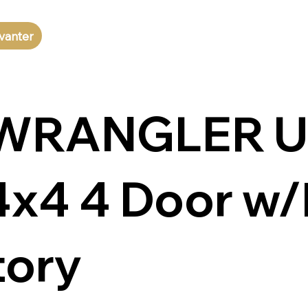
vanter
 WRANGLER U
x4 4 Door w/
tory