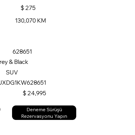
$ 275
130,070 KM
628651
rey & Black
SUV
JXDG1KW628651
$ 24,995
Deneme Sürüşü
Rezervasyonu Yapın