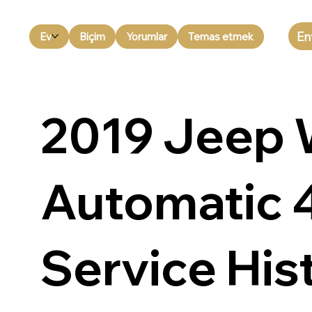
En
Ev
Biçim
Yorumlar
Temas etmek
2019 Jeep
Automatic 4
Service His