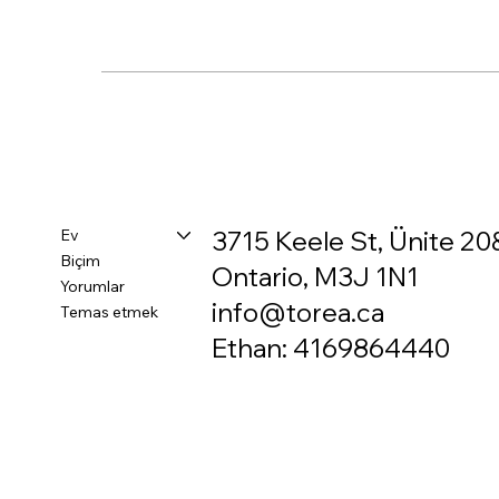
Ev
3715 Keele St, Ünite 20
Biçim
Ontario, M3J 1N1
Yorumlar
info@torea.ca
Temas etmek
Ethan: 4169864440