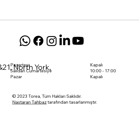
Pazartesi
Kapalı
&21, North York,
Salıdan Cumartesiye
10:00 - 17:00
Pazar
Kapalı
© 2023 Torea, Tüm Hakları Saklıdır.
Nastaran Tahbaz
tarafından tasarlanmıştır.