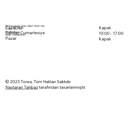
3715 Keele St, Ünite 20&21, North York,
Pazartesi
Kapalı
Ontario, M3J 1N1
Salıdan Cumartesiye
info@torea.ca
10:00 - 17:00
Ethan: 4169864440
Pazar
Kapalı
© 2023 Torea, Tüm Hakları Saklıdır.
Nastaran Tahbaz
tarafından tasarlanmıştır.