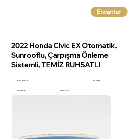
Envanter
2022 Honda Civic EX Otomatik,
Sunrooflu, Çarpışma Önleme
Sistemli, TEMİZ RUHSATLI
İki haftada bir
217 dolar
Kilometre
116.710 KM