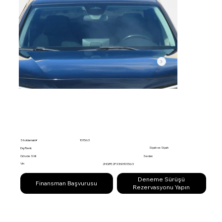
Stoklamak#
101563
Siyah ve Siyah
Dış Renk
Gövde Stili
Sedan
Vin
2HGFE2F33NH101563
Deneme Sürüşü
Finansman Başvurusu
Rezervasyonu Yapın