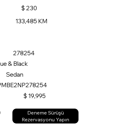
$ 230
133,485 KM
278254
lue & Black
Sedan
PMBE2NP278254
$ 19,995
Deneme Sürüşü
Rezervasyonu Yapın