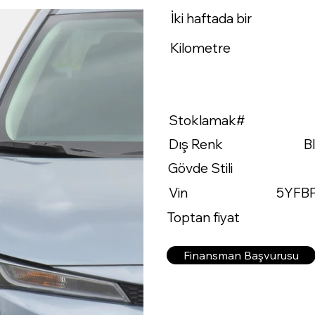
İki haftada bir
Kilometre
Stoklamak#
Dış Renk
B
Gövde Stili
Vin
5YFB
Toptan fiyat
Finansman Başvurusu