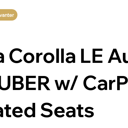
vanter
 Corolla LE A
r UBER w/ CarP
ted Seats