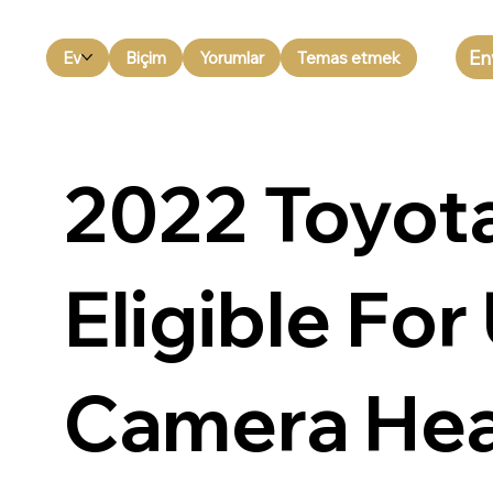
En
Ev
Biçim
Yorumlar
Temas etmek
2022 Toyota
Eligible Fo
Camera Hea