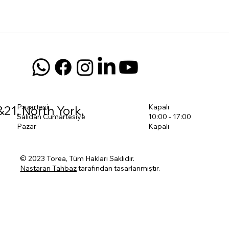
Pazartesi
Kapalı
&21, North York,
Salıdan Cumartesiye
10:00 - 17:00
Pazar
Kapalı
© 2023 Torea, Tüm Hakları Saklıdır.
Nastaran Tahbaz
tarafından tasarlanmıştır.