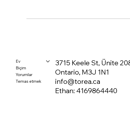
Ev
3715 Keele St, Ünite 20
Biçim
Ontario, M3J 1N1
Yorumlar
info@torea.ca
Temas etmek
Ethan: 4169864440