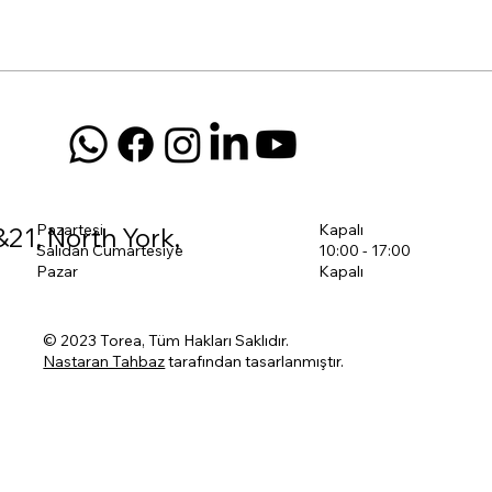
Pazartesi
Kapalı
&21, North York,
Salıdan Cumartesiye
10:00 - 17:00
Pazar
Kapalı
© 2023 Torea, Tüm Hakları Saklıdır.
Nastaran Tahbaz
tarafından tasarlanmıştır.