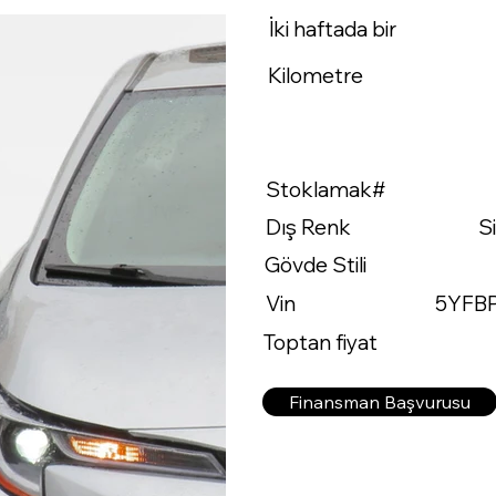
İki haftada bir
Kilometre
Stoklamak#
Dış Renk
S
Gövde Stili
Vin
5YFB
Toptan fiyat
Finansman Başvurusu