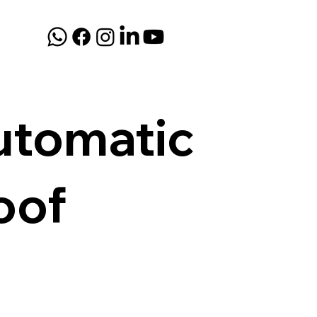
utomatic
oof