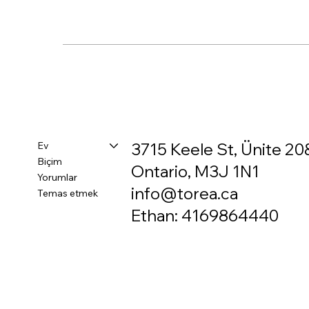
Ev
3715 Keele St, Ünite 20
Biçim
Ontario, M3J 1N1
Yorumlar
info@torea.ca
Temas etmek
Ethan: 4169864440