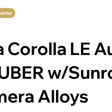
vanter
 Corolla LE A
r UBER w/Sunr
mera Alloys