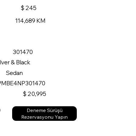
$ 245
114,689 KM
301470
ilver & Black
Sedan
PMBE4NP301470
$ 20,995
Deneme Sürüşü
Rezervasyonu Yapın