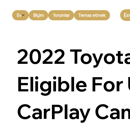
En
Ev
Biçim
Yorumlar
Temas etmek
2022 Toyota
Eligible Fo
CarPlay Ca